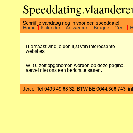
Speeddating.vlaandere
Schrijf je vandaag nog in voor een speeddate!
Home
Kalender
Antwerpen
Brugge
Gent
H
Hiernaast vind je een lijst van interessante
websites.
Wilt u zelf opgenomen worden op deze pagina,
aarzel niet ons een bericht te sturen.
Jerco,
Tel
0496 49 68 32,
BTW
BE 0644.366.743, in