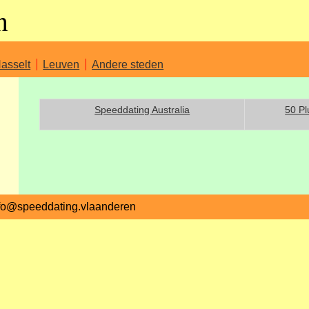
n
asselt
Leuven
Andere steden
Speeddating Australia
50 Pl
fo@speeddating.vlaanderen